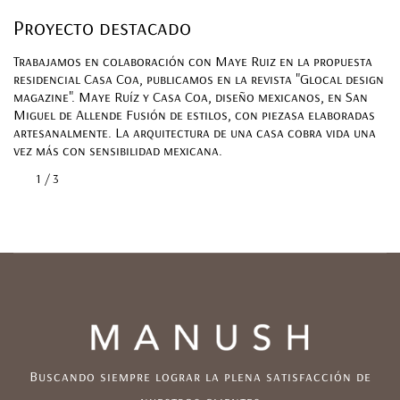
Proyecto destacado
Proyecto destacado
Proyecto destacado
Trabajamos en colaboración con Maye Ruiz en la propuesta
Trabajamos en colaboración con Maye Ruiz en la propuesta
Trabajamos en colaboración con Maye Ruiz en la propuesta
residencial Casa Coa, publicamos en la revista "Glocal design
residencial Casa Coa, publicamos en la revista "Glocal design
residencial Casa Coa, publicamos en la revista "Glocal design
magazine". Maye Ruíz y Casa Coa, diseño mexicanos, en San
magazine". Maye Ruíz y Casa Coa, diseño mexicanos, en San
magazine". Maye Ruíz y Casa Coa, diseño mexicanos, en San
Miguel de Allende Fusión de estilos, con piezasa elaboradas
Miguel de Allende Fusión de estilos, con piezasa elaboradas
Miguel de Allende Fusión de estilos, con piezasa elaboradas
artesanalmente. La arquitectura de una casa cobra vida una
artesanalmente. La arquitectura de una casa cobra vida una
artesanalmente. La arquitectura de una casa cobra vida una
vez más con sensibilidad mexicana.
vez más con sensibilidad mexicana.
vez más con sensibilidad mexicana.
1
Buscando siempre lograr la plena satisfacción de